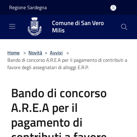
Salta al contenuto principale
Regione Sardegna
Comune di San Vero
Milis
Home
>
Novità
>
Avvisi
>
Bando di concorso A.R.E.A per il pagamento di contributi a
favore degli assegnatari di alloggi E.R.P.
Bando di concorso
A.R.E.A per il
pagamento di
contributi a favore