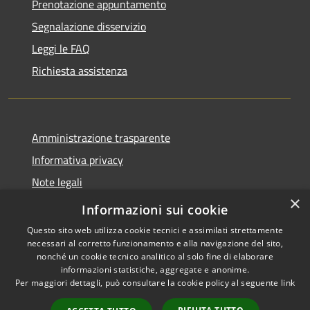
Prenotazione appuntamento
Segnalazione disservizio
Leggi le FAQ
Richiesta assistenza
Amministrazione trasparente
Informativa privacy
Note legali
×
Dichiarazione di accessibilità
Informazioni sui cookie
Questo sito web utilizza cookie tecnici e assimilati strettamente
necessari al corretto funzionamento e alla navigazione del sito,
nonché un cookie tecnico analitico al solo fine di elaborare
informazioni statistiche, aggregate e anonime.
RSS
Copyright © 2026 • Comune di
Per maggiori dettagli, può consultare la cookie policy al seguente
link
Accessibilità
San Vero Milis • Powered by
Privacy
Municipium
Accesso
•