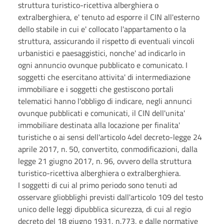
struttura
turistico-ricettiva alberghiera o
extralberghiera, e' tenuto ad
esporre il CIN all'esterno
dello stabile in cui e' collocato
l'appartamento o la
struttura, assicurando il rispetto di eventuali
vincoli
urbanistici e paesaggistici, nonche' ad indicarlo in
ogni
annuncio ovunque pubblicato e comunicato. I
soggetti che esercitano
attivita' di intermediazione
immobiliare e i soggetti che gestiscono
portali
telematici hanno l'obbligo di indicare, negli annunci
ovunque
pubblicati e comunicati, il CIN dell'unita'
immobiliare destinata
alla locazione per finalita'
turistiche o ai sensi dell'articolo 4
del decreto-legge 24
aprile 2017, n. 50, convertito, con
modificazioni, dalla
legge 21 giugno 2017, n. 96, ovvero della
struttura
turistico-ricettiva alberghiera o extralberghiera.
I
soggetti di cui al primo periodo sono tenuti ad
osservare gli
obblighi previsti dall'articolo 109 del testo
unico delle leggi di
pubblica sicurezza, di cui al regio
decreto del 18 giugno 1931, n.
773, e dalle normative