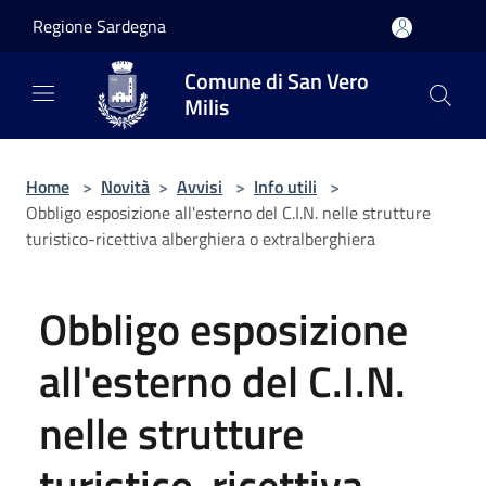
Salta al contenuto principale
Regione Sardegna
Comune di San Vero
Milis
Home
>
Novità
>
Avvisi
>
Info utili
>
Obbligo esposizione all'esterno del C.I.N. nelle strutture
turistico-ricettiva alberghiera o extralberghiera
Obbligo esposizione
all'esterno del C.I.N.
nelle strutture
turistico-ricettiva