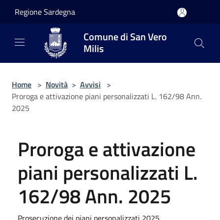
Salta al contenuto principale
Regione Sardegna
Comune di San Vero
Milis
Home
>
Novità
>
Avvisi
>
Proroga e attivazione piani personalizzati L. 162/98 Ann.
2025
Proroga e attivazione
piani personalizzati L.
162/98 Ann. 2025
Prosecuzione dei piani personalizzati 2025