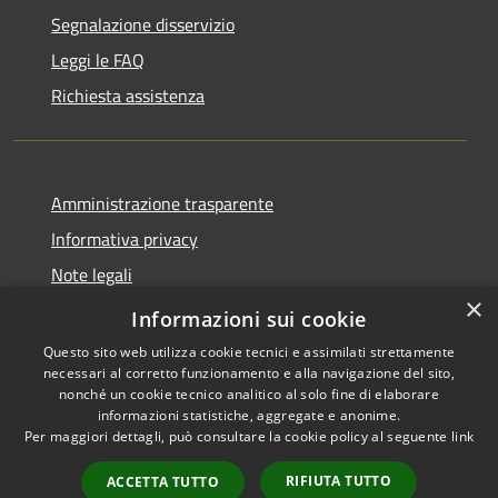
Segnalazione disservizio
Leggi le FAQ
Richiesta assistenza
Amministrazione trasparente
Informativa privacy
Note legali
×
Dichiarazione di accessibilità
Informazioni sui cookie
Questo sito web utilizza cookie tecnici e assimilati strettamente
necessari al corretto funzionamento e alla navigazione del sito,
nonché un cookie tecnico analitico al solo fine di elaborare
informazioni statistiche, aggregate e anonime.
RSS
Copyright © 2026 • Comune di
Per maggiori dettagli, può consultare la cookie policy al seguente
link
Accessibilità
San Vero Milis • Powered by
Privacy
Municipium
Accesso
•
RIFIUTA TUTTO
ACCETTA TUTTO