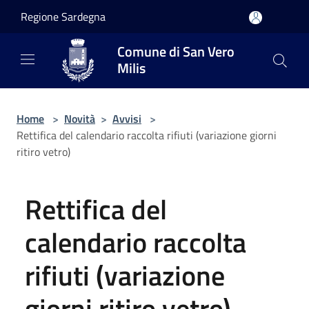
Salta al contenuto principale
Regione Sardegna
Comune di San Vero
Milis
Home
>
Novità
>
Avvisi
>
Rettifica del calendario raccolta rifiuti (variazione giorni
ritiro vetro)
Rettifica del
calendario raccolta
rifiuti (variazione
giorni ritiro vetro)