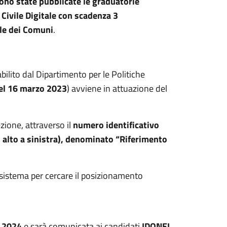
ono state pubblicate le graduatorie
o Civile Digitale con scadenza 3
ile dei Comuni
.
bilito dal Dipartimento per le Politiche
el 16 marzo 2023
) avviene in attuazione del
zione, attraverso il
numero identificativo
n alto a sinistra), denominato “Riferimento
 sistema per cercare il posizionamento
 2024
e sarà comunicata ai candidati
IDONEI