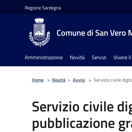
Salta al contenuto principale
Regione Sardegna
Comune di San Vero M
Amministrazione
Novità
Servizi
Vivere 
Home
>
Novità
>
Avvisi
>
Servizio civile digi
Servizio civile di
pubblicazione gr