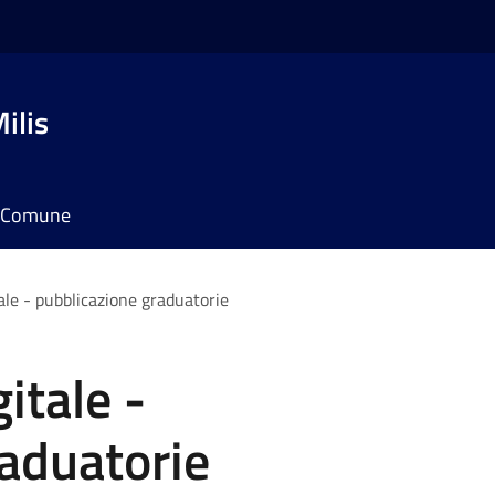
ilis
il Comune
tale - pubblicazione graduatorie
gitale -
aduatorie