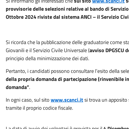
Si informano gli interessati che
sul sito
www.scanci.it
s
provvisorie delle selezioni relative al bando di Servizi
Ottobre 2024 riviste dal sistema ANCI – il Servizio Civ
Si ricorda che la pubblicazione delle graduatorie come sta
Giovanili e il Servizio Civile Universale (
avviso DPGSCU d
principio della minimizzazione dei dati.
Pertanto, i candidati possono consultare l’esito della sele
della propria domanda di partecipazione (rinvenibile i
domanda”
.
In ogni caso, sul sito
www.scanci.it
si trova un apposito
tramite il proprio codice fiscale.
La data di avvio dei volontari è prevista per il
4 Dicembre