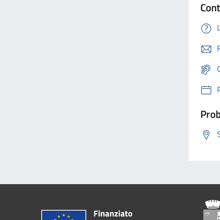
Cont
Prob