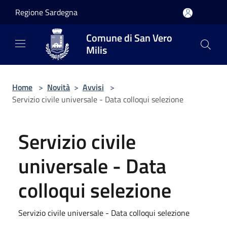
Salta al contenuto principale
Regione Sardegna
Comune di San Vero
Milis
Home
>
Novità
>
Avvisi
>
Servizio civile universale - Data colloqui selezione
Servizio civile
universale - Data
colloqui selezione
Servizio civile universale - Data colloqui selezione