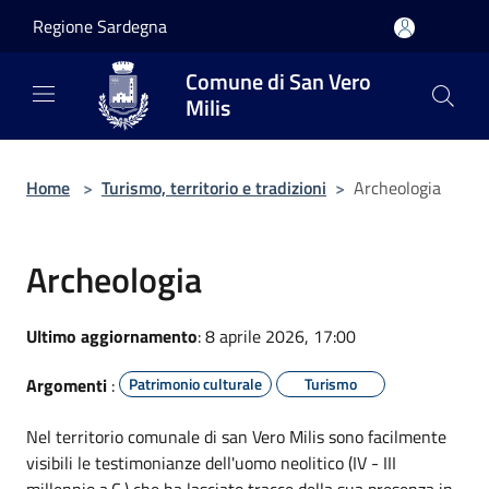
Salta al contenuto principale
Regione Sardegna
Comune di San Vero
Milis
Home
>
Turismo, territorio e tradizioni
>
Archeologia
Archeologia
Ultimo aggiornamento
: 8 aprile 2026, 17:00
Argomenti
:
Patrimonio culturale
Turismo
Nel territorio comunale di san Vero Milis sono facilmente
visibili le testimonianze dell'uomo neolitico (IV - III
millennio a.C.) che ha lasciato tracce della sua presenza in