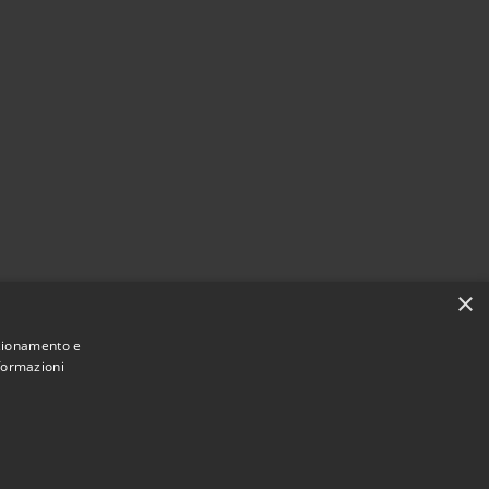
×
nzionamento e
nformazioni
Municipium
Accesso
ne di San Vero Milis • Powered by
•