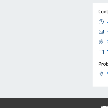
Cont
Prob