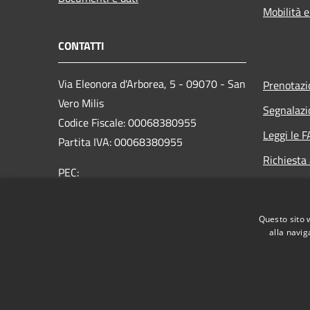
Mobilità e
CONTATTI
Via Eleonora d'Arborea, 5 - 09070 - San
Prenotaz
Vero Milis
Segnalazi
Codice Fiscale: 00068380955
Leggi le 
Partita IVA: 00068380955
Richiesta
PEC:
protocollo@pec.comune.sanveromilis.or.it
Centralino Unico: 0783460110
Questo sito 
alla navig
RSS
Accessibilità
Privacy
Cookie
Mappa de