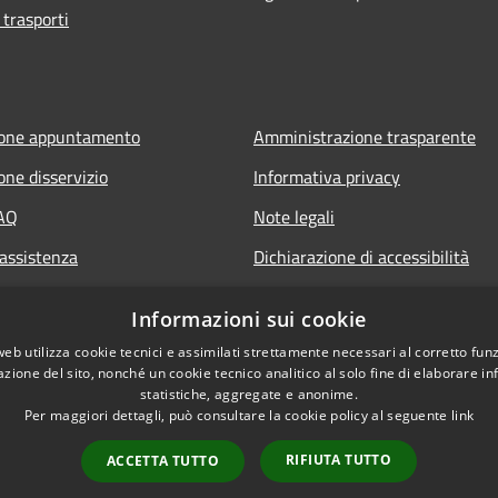
 trasporti
ione appuntamento
Amministrazione trasparente
one disservizio
Informativa privacy
FAQ
Note legali
 assistenza
Dichiarazione di accessibilità
Informazioni sui cookie
web utilizza cookie tecnici e assimilati strettamente necessari al corretto fu
azione del sito, nonché un cookie tecnico analitico al solo fine di elaborare i
statistiche, aggregate e anonime.
Per maggiori dettagli, può consultare la cookie policy al seguente
link
RIFIUTA TUTTO
ACCETTA TUTTO
l sito
Copyright © 2026 • Comu