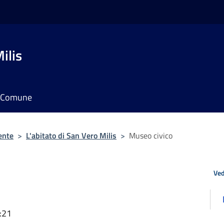
ilis
il Comune
ente
>
L'abitato di San Vero Milis
>
Museo civico
Ved
:21