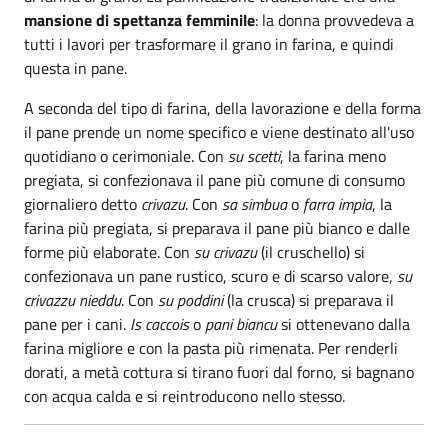
mansione di spettanza femminile
: la donna provvedeva a
tutti i lavori per trasformare il grano in farina, e quindi
questa in pane.
A seconda del tipo di farina, della lavorazione e della forma
il pane prende un nome specifico e viene destinato all'uso
quotidiano o cerimoniale. Con
su scetti
, la farina meno
pregiata, si confezionava il pane più comune di consumo
giornaliero detto
crivazu
. Con
sa simbua
o
farra impia
, la
farina più pregiata, si preparava il pane più bianco e dalle
forme più elaborate. Con
su crivazu
(il cruschello) si
confezionava un pane rustico, scuro e di scarso valore,
su
crivazzu nieddu
. Con
su poddini
(la crusca) si preparava il
pane per i cani.
Is caccois
o
pani biancu
si ottenevano dalla
farina migliore e con la pasta più rimenata. Per renderli
dorati, a metà cottura si tirano fuori dal forno, si bagnano
con acqua calda e si reintroducono nello stesso.