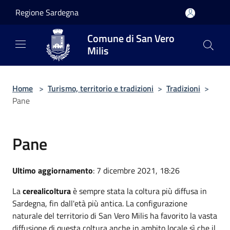
Salta al contenuto principale
Regione Sardegna
Comune di San Vero
Milis
Home
>
Turismo, territorio e tradizioni
>
Tradizioni
>
Pane
Pane
Ultimo aggiornamento
: 7 dicembre 2021, 18:26
La
cerealicoltura
è sempre stata la coltura più diffusa in
Sardegna, fin dall'età più antica. La configurazione
naturale del territorio di San Vero Milis ha favorito la vasta
diffusione di questa coltura anche in ambito locale sì che il