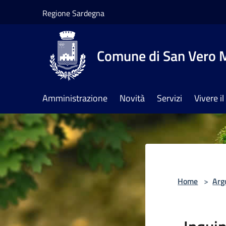
Salta al contenuto principale
Regione Sardegna
Comune di San Vero M
Amministrazione
Novità
Servizi
Vivere 
Home
>
Arg