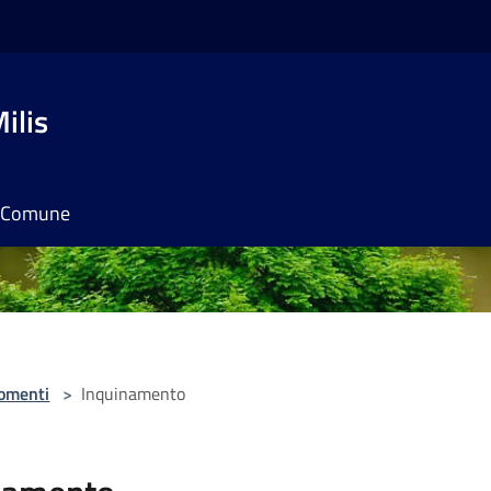
ilis
il Comune
omenti
>
Inquinamento