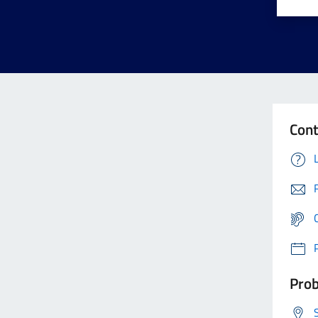
Cont
Prob