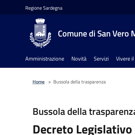
Salta al contenuto principale
Regione Sardegna
Comune di San Vero M
Amministrazione
Novità
Servizi
Vivere 
Home
>
Bussola della trasparenza
Bussola della trasparenz
Decreto Legislativo