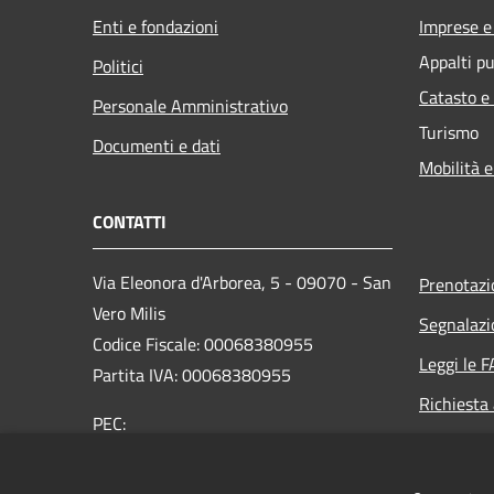
Enti e fondazioni
Imprese 
Appalti pu
Politici
Catasto e
Personale Amministrativo
Turismo
Documenti e dati
Mobilità e
CONTATTI
Via Eleonora d'Arborea, 5 - 09070 - San
Prenotaz
Vero Milis
Segnalazi
Codice Fiscale: 00068380955
Leggi le 
Partita IVA: 00068380955
Richiesta
PEC:
protocollo@pec.comune.sanveromilis.or.it
Centralino Unico: 0783460110