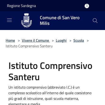
Salta al contenuto principale
Regione Sardegna
Comune di San Vero
Milis
Home
>
Vivere il Comune
>
Luoghi
>
Scuola
>
Istituto Comprensivo Santeru
Istituto Comprensivo
Santeru
Un istituto comprensivo (abbreviato I.C.) è un
complesso scolastico all'interno del quale coesistono
più gradi di istruzione, quali scuola materna,
elementare e media.