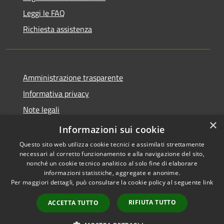
Leggi le FAQ
Richiesta assistenza
Amministrazione trasparente
Informativa privacy
Note legali
×
Dichiarazione di accessibilità
Informazioni sui cookie
Questo sito web utilizza cookie tecnici e assimilati strettamente
necessari al corretto funzionamento e alla navigazione del sito,
nonché un cookie tecnico analitico al solo fine di elaborare
informazioni statistiche, aggregate e anonime.
RSS
Copyright © 2026 • Comune di
Per maggiori dettagli, può consultare la cookie policy al seguente
link
Accessibilità
San Vero Milis • Powered by
Privacy
Municipium
Accesso
•
RIFIUTA TUTTO
ACCETTA TUTTO
Cookie
redazione
Mappa del sito