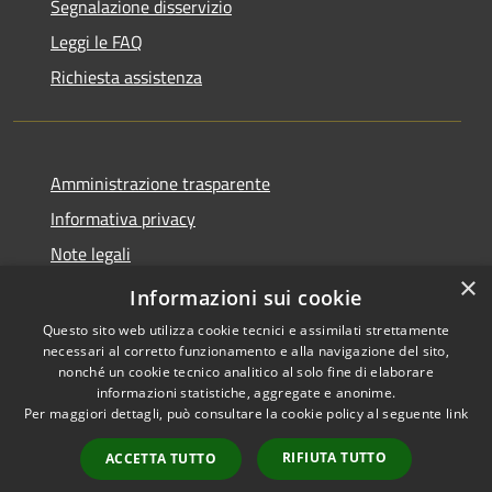
Segnalazione disservizio
Leggi le FAQ
Richiesta assistenza
Amministrazione trasparente
Informativa privacy
Note legali
×
Dichiarazione di accessibilità
Informazioni sui cookie
Questo sito web utilizza cookie tecnici e assimilati strettamente
necessari al corretto funzionamento e alla navigazione del sito,
nonché un cookie tecnico analitico al solo fine di elaborare
informazioni statistiche, aggregate e anonime.
RSS
Copyright © 2026 • Comune di
Per maggiori dettagli, può consultare la cookie policy al seguente
link
Accessibilità
San Vero Milis • Powered by
Privacy
Municipium
Accesso
•
RIFIUTA TUTTO
ACCETTA TUTTO
Cookie
redazione