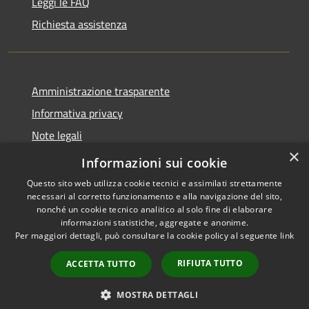
Leggi le FAQ
Richiesta assistenza
Amministrazione trasparente
Informativa privacy
Note legali
×
Dichiarazione di accessibilità
Informazioni sui cookie
Questo sito web utilizza cookie tecnici e assimilati strettamente
necessari al corretto funzionamento e alla navigazione del sito,
nonché un cookie tecnico analitico al solo fine di elaborare
informazioni statistiche, aggregate e anonime.
RSS
Copyright © 2026 • Comune di
Per maggiori dettagli, può consultare la cookie policy al seguente
link
Accessibilità
San Vero Milis • Powered by
Privacy
Municipium
Accesso
•
RIFIUTA TUTTO
ACCETTA TUTTO
Cookie
redazione
Mappa del sito
MOSTRA DETTAGLI