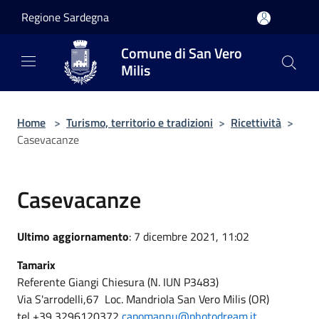
Salta al contenuto principale
Regione Sardegna
Comune di San Vero
Milis
Home
>
Turismo, territorio e tradizioni
>
Ricettività
>
Casevacanze
Casevacanze
Ultimo aggiornamento
: 7 dicembre 2021, 11:02
Tamarix
Referente Giangi Chiesura (N. IUN P3483)
Via S'arrodelli,67 Loc. Mandriola San Vero Milis (OR)
tel +39 3296120372
capomannu@photodream.it