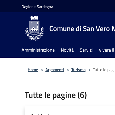
Salta al contenuto principale
Regione Sardegna
Comune di San Vero M
Amministrazione
Novità
Servizi
Vivere 
Home
>
Argomenti
>
Turismo
>
Tutte le pagi
Tutte le pagine (6)