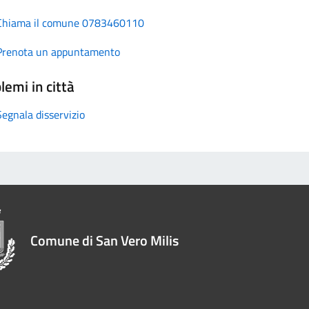
Chiama il comune 0783460110
Prenota un appuntamento
lemi in città
Segnala disservizio
Comune di San Vero Milis