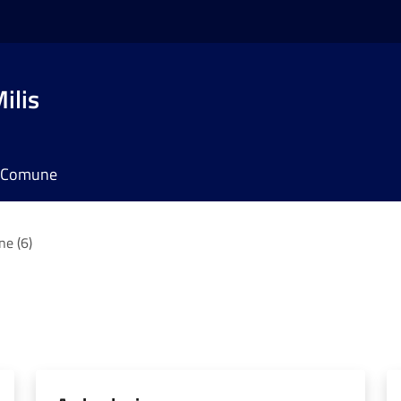
ilis
il Comune
ne (6)